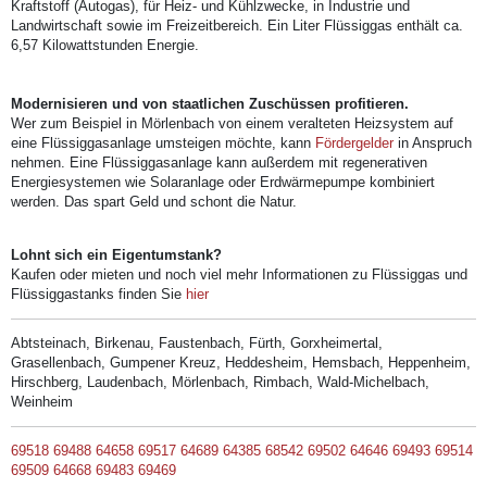
Kraftstoff (Autogas), für Heiz- und Kühlzwecke, in Industrie und
Landwirtschaft sowie im Freizeitbereich. Ein Liter Flüssiggas enthält ca.
6,57 Kilowattstunden Energie.
Modernisieren und von staatlichen Zuschüssen profitieren.
Wer zum Beispiel in Mörlenbach von einem veralteten Heizsystem auf
eine Flüssiggasanlage umsteigen möchte, kann
Fördergelder
in Anspruch
nehmen. Eine Flüssiggasanlage kann außerdem mit regenerativen
Energiesystemen wie Solaranlage oder Erdwärmepumpe kombiniert
werden. Das spart Geld und schont die Natur.
Lohnt sich ein Eigentumstank?
Kaufen oder mieten und noch viel mehr Informationen zu Flüssiggas und
Flüssiggastanks finden Sie
hier
Abtsteinach, Birkenau, Faustenbach, Fürth, Gorxheimertal,
Grasellenbach, Gumpener Kreuz, Heddesheim, Hemsbach, Heppenheim,
Hirschberg, Laudenbach, Mörlenbach, Rimbach, Wald-Michelbach,
Weinheim
69518
69488
64658
69517
64689
64385
68542
69502
64646
69493
69514
69509
64668
69483
69469