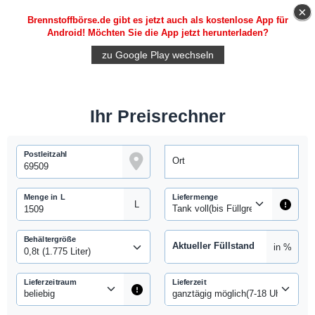
×
Brennstoffbörse.de gibt es jetzt auch als kostenlose App für
Android
! Möchten Sie die App jetzt herunterladen?
zu Google Play wechseln
Ihr Preisrechner
Postleitzahl
Ort
Menge in L
Liefermenge
L
Behältergröße
Aktueller Füllstand
in %
Lieferzeitraum
Lieferzeit