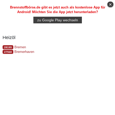
×
Brennstoffbörse.de gibt es jetzt auch als kostenlose App für
Android
! Möchten Sie die App jetzt herunterladen?
zu Google Play wechseln
Heizöl
Bremen
28195
Bremerhaven
27568